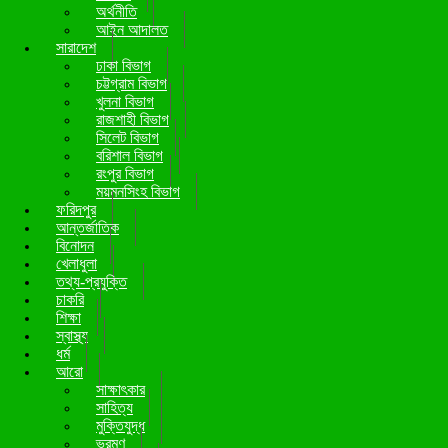
অর্থনীতি
আইন আদালত
সারাদেশ
ঢাকা বিভাগ
চট্টগ্রাম বিভাগ
খুলনা বিভাগ
রাজশাহী বিভাগ
সিলেট বিভাগ
বরিশাল বিভাগ
রংপুর বিভাগ
ময়মনসিংহ বিভাগ
ফরিদপুর
আন্তর্জাতিক
বিনোদন
খেলাধুলা
তথ্য-প্রযুক্তি
চাকরি
শিক্ষা
স্বাস্থ্য
ধর্ম
আরো
সাক্ষাৎকার
সাহিত্য
মুক্তিযুদ্ধ
ভ্রমণ