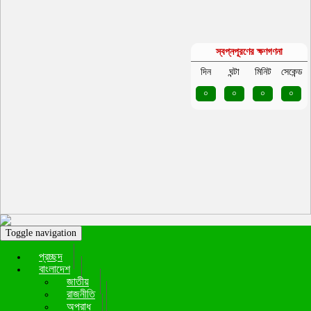
স্বপ্নপূরণের ক্ষণগণনা
দিন
ঘন্টা
মিনিট
সেকেন্ড
০
০
০
০
Toggle navigation
প্রচ্ছদ
বাংলাদেশ
জাতীয়
রাজনীতি
অপরাধ