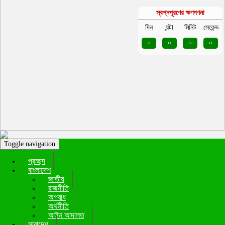
স্বপ্নপূরণের ক্ষণগণনা
দিন
ঘন্টা
মিনিট
সেকেন্ড
০
০
০
০
Toggle navigation
প্রচ্ছদ
বাংলাদেশ
জাতীয়
রাজনীতি
অপরাধ
অর্থনীতি
আইন আদালত
সারাদেশ