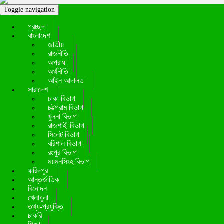
Toggle navigation
প্রচ্ছদ
বাংলাদেশ
জাতীয়
রাজনীতি
অপরাধ
অর্থনীতি
আইন আদালত
সারাদেশ
ঢাকা বিভাগ
চট্টগ্রাম বিভাগ
খুলনা বিভাগ
রাজশাহী বিভাগ
সিলেট বিভাগ
বরিশাল বিভাগ
রংপুর বিভাগ
ময়মনসিংহ বিভাগ
ফরিদপুর
আন্তর্জাতিক
বিনোদন
খেলাধুলা
তথ্য-প্রযুক্তি
চাকরি