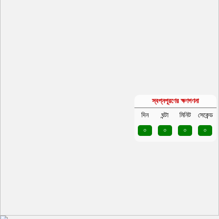
স্বপ্নপূরণের ক্ষণগণনা
দিন
ঘন্টা
মিনিট
সেকেন্ড
০
০
০
০