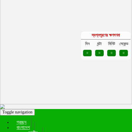
স্বপ্নপূরণের ক্ষণগণনা
দিন
ঘন্টা
মিনিট
সেকেন্ড
০
০
০
০
Toggle navigation
প্রচ্ছদ
বাংলাদেশ