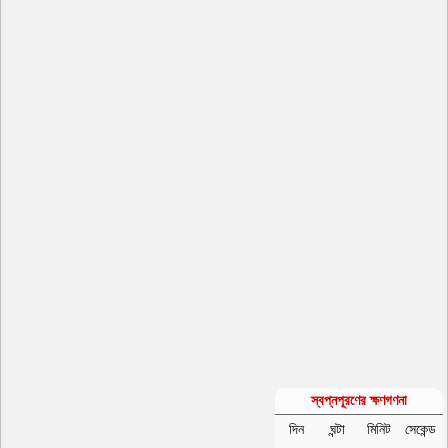
স্বপ্নপূরণের ক্ষণগণনা
দিন
ঘন্টা
মিনিট
সেকেন্ড