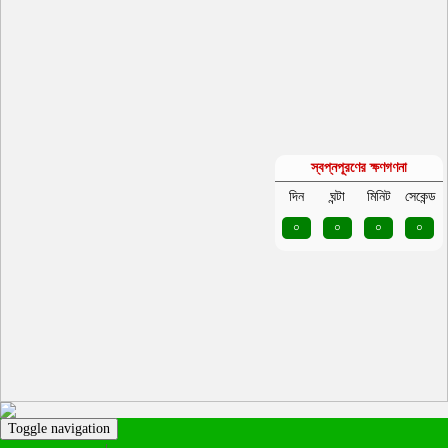
স্বপ্নপূরণের ক্ষণগণনা
দিন
ঘন্টা
মিনিট
সেকেন্ড
০
০
০
০
Toggle navigation