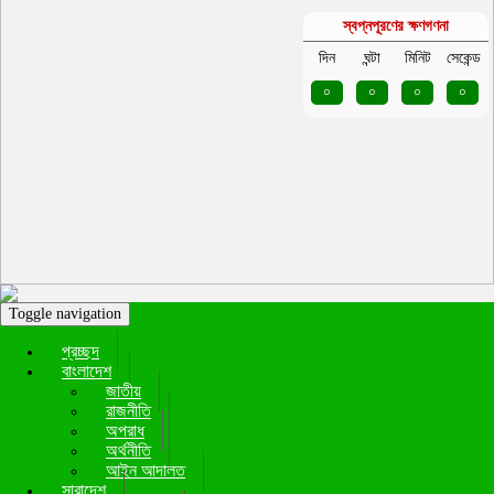
স্বপ্নপূরণের ক্ষণগণনা
দিন
ঘন্টা
মিনিট
সেকেন্ড
০
০
০
০
Toggle navigation
প্রচ্ছদ
বাংলাদেশ
জাতীয়
রাজনীতি
অপরাধ
অর্থনীতি
আইন আদালত
সারাদেশ