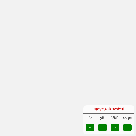
স্বপ্নপূরণের ক্ষণগণনা
দিন
ঘন্টা
মিনিট
সেকেন্ড
০
০
০
০