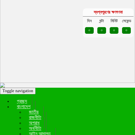
স্বপ্নপূরণের ক্ষণগণনা
দিন
ঘন্টা
মিনিট
সেকেন্ড
০
০
০
০
Toggle navigation
প্রচ্ছদ
বাংলাদেশ
জাতীয়
রাজনীতি
অপরাধ
অর্থনীতি
আইন আদালত