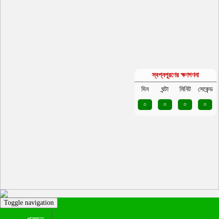
স্বপ্নপূরণের ক্ষণগণনা
দিন
ঘন্টা
মিনিট
সেকেন্ড
০
০
০
০
Toggle navigation