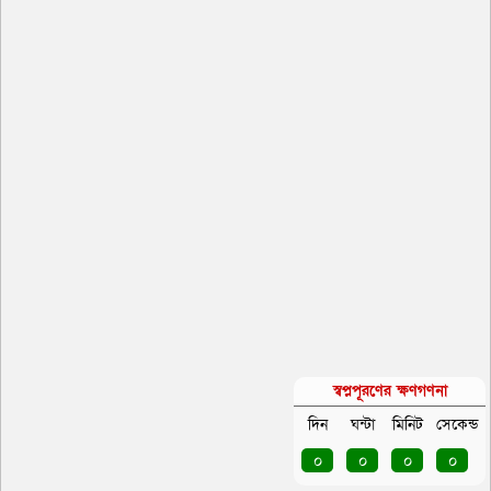
স্বপ্নপূরণের ক্ষণগণনা
দিন
ঘন্টা
মিনিট
সেকেন্ড
০
০
০
০