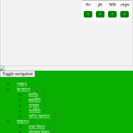
দিন
ঘন্টা
মিনিট
সেকেন্ড
০
০
০
০
Toggle navigation
প্রচ্ছদ
বাংলাদেশ
জাতীয়
রাজনীতি
অপরাধ
অর্থনীতি
আইন আদালত
সারাদেশ
ঢাকা বিভাগ
চট্টগ্রাম বিভাগ