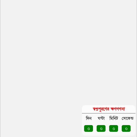
স্বপ্নপূরণের ক্ষণগণনা
দিন
ঘন্টা
মিনিট
সেকেন্ড
০
০
০
০