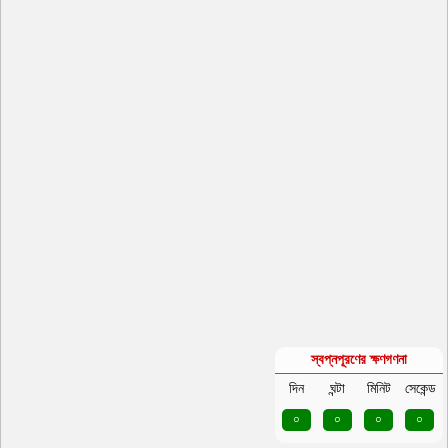
স্বপ্নপূরণের ক্ষণগণনা
দিন
ঘন্টা
মিনিট
সেকেন্ড
০
০
০
০