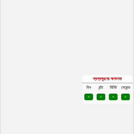
স্বপ্নপূরণের ক্ষণগণনা
দিন
ঘন্টা
মিনিট
সেকেন্ড
০
০
০
০