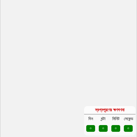
স্বপ্নপূরণের ক্ষণগণনা
দিন
ঘন্টা
মিনিট
সেকেন্ড
০
০
০
০